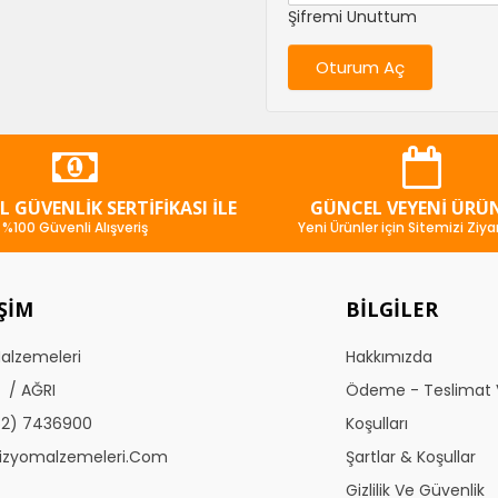
Şifremi Unuttum
SL GÜVENLIK SERTIFIKASI İLE
GÜNCEL VEYENI ÜRÜ
%100 Güvenli Alışveriş
Yeni Ürünler için Sitemizi Ziya
IŞIM
BILGILER
Malzemeleri
Hakkımızda
 / AĞRI
Ödeme - Teslimat 
52) 7436900
Koşulları
izyomalzemeleri.com
Şartlar & Koşullar
Gizlilik Ve Güvenlik