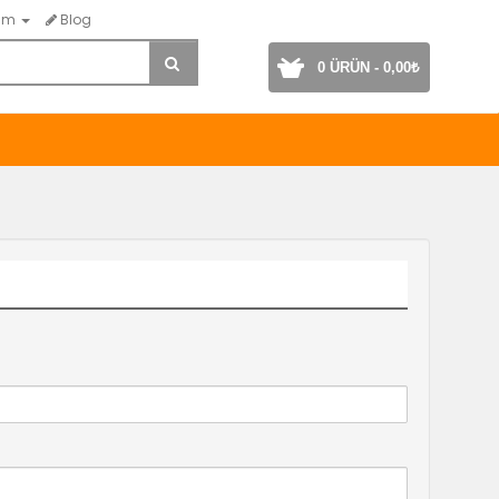
ım
Blog
0 ÜRÜN - 0,00₺