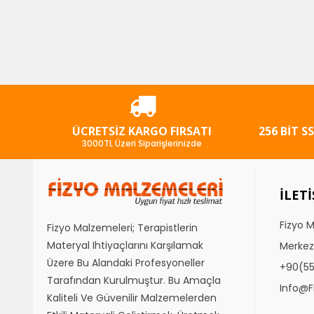
ÜCRETSIZ KARGO FIRSATI
256 BIT S
3000TL Üzeri Siparişlerinizde
İLET
Fizyo 
Fizyo Malzemeleri; Terapistlerin
Materyal Ihtiyaçlarını Karşılamak
Merkez
Üzere Bu Alandaki Profesyoneller
+90(5
Tarafından Kurulmuştur. Bu Amaçla
Info@f
Kaliteli Ve Güvenilir Malzemelerden