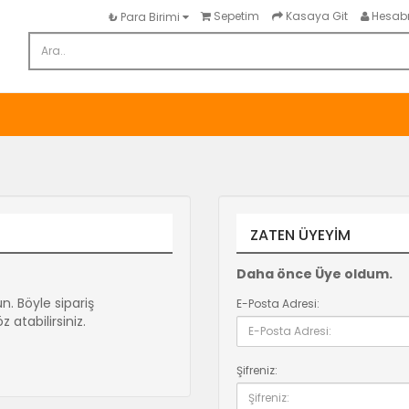
Sepetim
Kasaya Git
Hesab
₺
Para Birimi
ZATEN ÜYEYIM
Daha önce Üye oldum.
un. Böyle sipariş
E-Posta Adresi:
 atabilirsiniz.
Şifreniz: