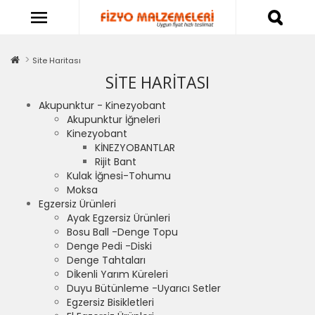
Site Haritası
SITE HARITASI
Akupunktur - Kinezyobant
Akupunktur İğneleri
Kinezyobant
KİNEZYOBANTLAR
Rijit Bant
Kulak İğnesi-Tohumu
Moksa
Egzersiz Ürünleri
Ayak Egzersiz Ürünleri
Bosu Ball -Denge Topu
Denge Pedi -Diski
Denge Tahtaları
Dİkenli Yarım Küreleri
Duyu Bütünleme -Uyarıcı Setler
Egzersiz Bisikletleri