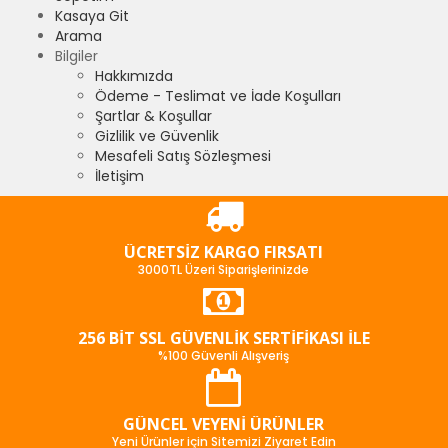
Kasaya Git
Arama
Bilgiler
Hakkımızda
Ödeme - Teslimat ve İade Koşulları
Şartlar & Koşullar
Gizlilik ve Güvenlik
Mesafeli Satış Sözleşmesi
İletişim
ÜCRETSIZ KARGO FIRSATI
3000TL Üzeri Siparişlerinizde
256 BIT SSL GÜVENLIK SERTIFIKASI İLE
%100 Güvenli Alışveriş
GÜNCEL VEYENI ÜRÜNLER
Yeni Ürünler için Sitemizi Ziyaret Edin