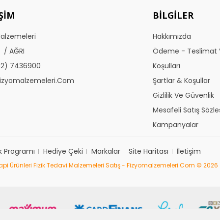
IŞIM
BILGILER
Malzemeleri
Hakkımızda
 / AĞRI
Ödeme - Teslimat 
52) 7436900
Koşulları
izyomalzemeleri.com
Şartlar & Koşullar
Gizlilik Ve Güvenlik
Mesafeli Satış Sözl
Kampanyalar
ık Programı
Hediye Çeki
Markalar
Site Haritası
İletişim
rapi Ürünleri Fizik Tedavi Malzemeleri Satış - Fizyomalzemeleri.com © 2026