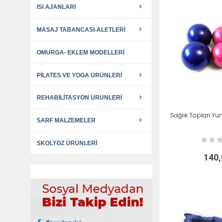
ISI AJANLARI
MASAJ TABANCASI-ALETLERI
OMURGA- EKLEM MODELLERI
PILATES VE YOGA ÜRÜNLERI
REHABILITASYON ÜRÜNLERI
Sağlık Topları Y
SEPETE AT
SARF MALZEMELER
SKOLYOZ ÜRÜNLERI
140