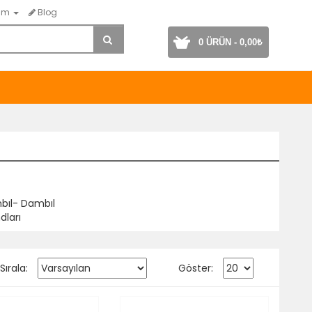
ım
Blog
0 ÜRÜN - 0,00₺
ıl- Dambıl
dları
Sırala:
Göster: