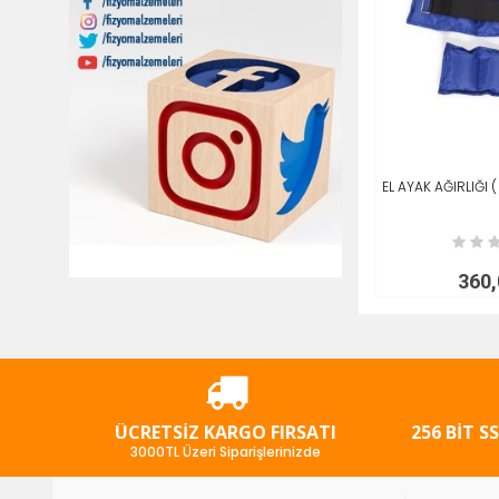
EL AYAK AĞIRLIĞI ( 
SEPETE AT
360
ÜCRETSIZ KARGO FIRSATI
256 BIT S
3000TL Üzeri Siparişlerinizde