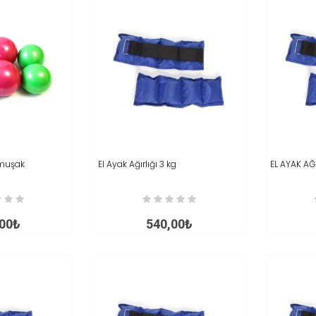
umuşak
İNCELE
El Ayak Ağırlığı 3 kg
SEPETE AT
İNCELE
EL AYAK AĞI
SEPET
,00₺
540,00₺