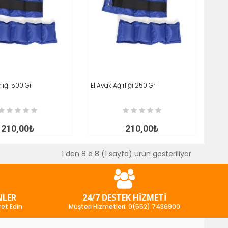
rlığı 500 Gr
E AT
İNCELE
El Ayak Ağırlığı 250 Gr
SEPETE AT
İNCELE
210,00₺
210,00₺
1 den 8 e 8 (1 sayfa) ürün gösteriliyor
NLER
24/7 DESTEK HIZMETI
ret Edin
Müşteri Hizmetleri: 0(552) 7436900