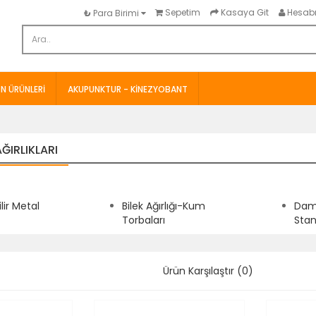
Sepetim
Kasaya Git
Hesab
₺
Para Birimi
N ÜRÜNLERI
AKUPUNKTUR - KINEZYOBANT
AĞIRLIKLARI
lir Metal
Bilek Ağırlığı-Kum
Damb
Torbaları
Stan
Ürün Karşılaştır (0)