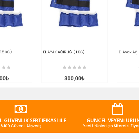
1.5 KG)
İNCELE
EL AYAK AĞIRLIĞI ( 1 KG)
SEPETE AT
İNCELE
El Ayak Ağı
SEPET
,00₺
300,00₺
SL GÜVENLIK SERTIFIKASI İLE
GÜNCEL VEYENI ÜRÜ
%100 Güvenli Alışveriş
Yeni Ürünler için Sitemizi Ziya