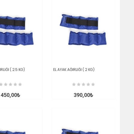
RLIĞI ( 2.5 KG)
E AT
İNCELE
EL AYAK AĞIRLIĞI ( 2 KG)
SEPETE AT
İNCELE
450,00₺
390,00₺