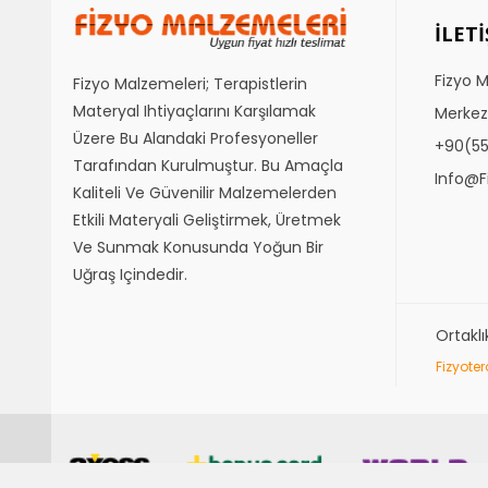
İLET
Fizyo 
Fizyo Malzemeleri; Terapistlerin
Materyal Ihtiyaçlarını Karşılamak
Merkez
Üzere Bu Alandaki Profesyoneller
+90(5
Tarafından Kurulmuştur. Bu Amaçla
Info@f
Kaliteli Ve Güvenilir Malzemelerden
Etkili Materyali Geliştirmek, Üretmek
Ve Sunmak Konusunda Yoğun Bir
Uğraş Içindedir.
Ortakl
Fizyote