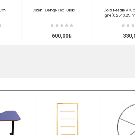
 Cm
İNCELE
Dikenli Denge Pedi Diski
SEPETE EKLE
İNCELE
Gold Needle Akup
SEPETE EKLE
Iğne(0.25*0.25 
₺
600,00₺
330,