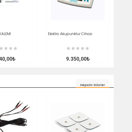
KALEMİ
LE
İNCELE
Elektro Akupunktur Cihazı
SEPETE EKLE
İNCELE
Elektr
SEP
40,00₺
9.350,00₺
Hepsini Göster