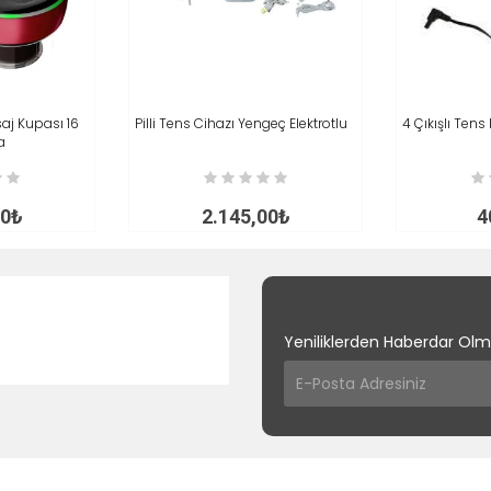
aj Kupası 16
İNCELE
Pilli Tens Cihazı Yengeç Elektrotlu
SEPETE EKLE
İNCELE
4 Çıkışlı Tens
SEPETE EK
a
80₺
2.145,00₺
4
Yeniliklerden Haberdar Olma