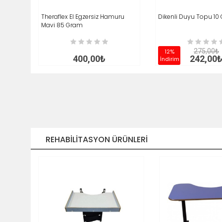
Theraflex El Egzersiz Hamuru
SEPETE EKLE
İNCELE
Dikenli Duyu Topu 10
SEPETE EKLE
Mavi 85 Gram
275,00₺
12%
400,00₺
242,00
İndirim
REHABILITASYON ÜRÜNLERI