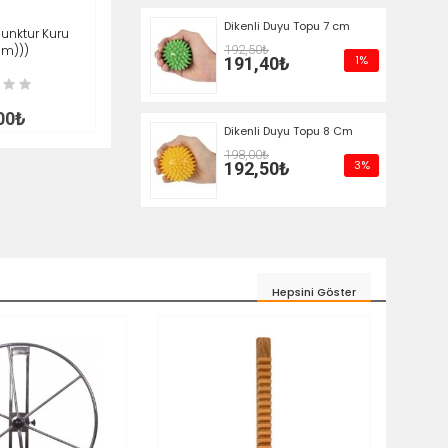
Dikenli Duyu Topu 7 cm
unktur Kuru
İNCELE
192,50₺
mm)))
1%
191,40₺
00₺
Dikenli Duyu Topu 8 Cm
198,00₺
3%
192,50₺
Hepsini Göster