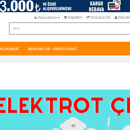
Sepetim
Kasaya Git
Hesab
₺
Para Birimi
N ÜRÜNLERI
AKUPUNKTUR - KINEZYOBANT