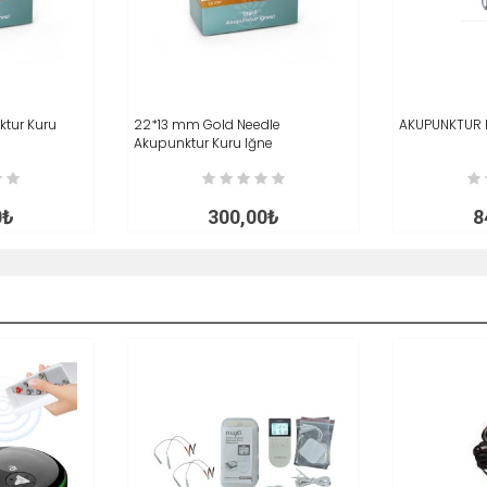
ktur Kuru
İNCELE
22*13 mm Gold Needle
SEPETE EKLE
İNCELE
AKUPUNKTUR 
SEPETE EK
Akupunktur Kuru Iğne
0₺
300,00₺
8