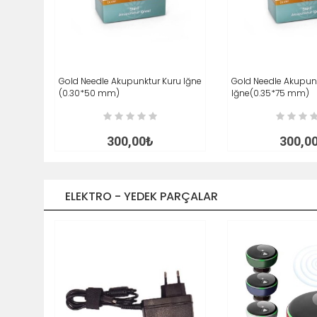
Gold Needle Akupunktur Kuru Iğne
SEPETE EKLE
İNCELE
Gold Needle Akupun
SEPETE EKLE
(0.30*50 mm)
Iğne(0.35*75 mm)
300,00₺
300,0
ELEKTRO - YEDEK PARÇALAR