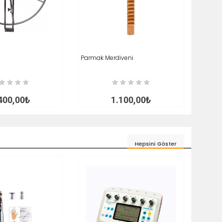
LE
İNCELE
Parmak Merdiveni
SEPETE EKLE
İNCELE
Spinal
SEP
400,00₺
1.100,00₺
Hepsini Göster