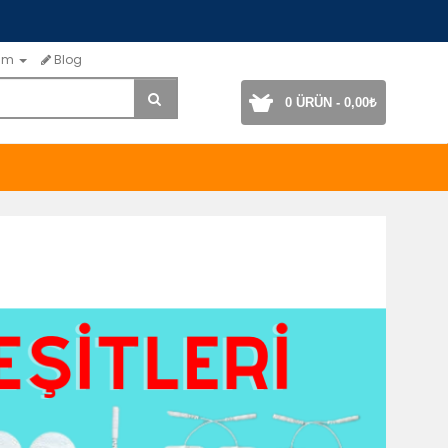
ım
Blog
0 ÜRÜN - 0,00₺