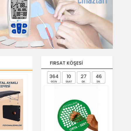
FIRSAT KÖŞESI
364
10
27
45
GÜN
SAAT
DK.
SN.