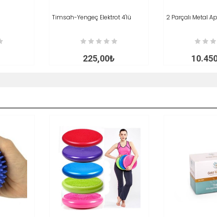
İNCELE
Timsah-Yengeç Elektrot 4'lü
SEPETE EKLE
İNCELE
2 Parçalı Metal Ap
SEPETE EKLE
₺
225,00₺
10.45