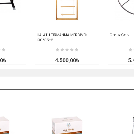
İNCELE
HALATLI TIRMANMA MERDİVENİ
SEPETE EKLE
İNCELE
Omuz Çarkı
SEPETE EK
190*85*6
00₺
4.500,00₺
5.