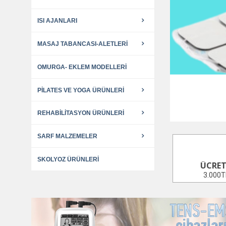
ISI AJANLARI
MASAJ TABANCASI-ALETLERI
OMURGA- EKLEM MODELLERI
PILATES VE YOGA ÜRÜNLERI
REHABILITASYON ÜRÜNLERI
SARF MALZEMELER
SKOLYOZ ÜRÜNLERI
ÜCRET
3.000TL