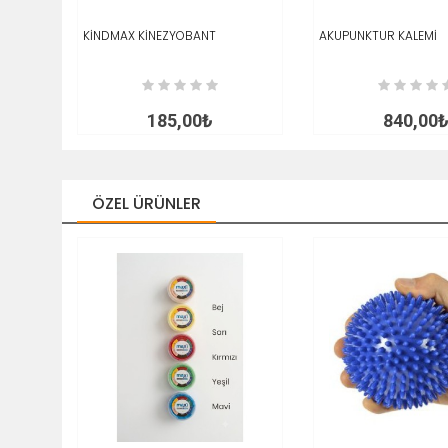
TOPU)
CELE
KİNDMAX KİNEZYOBANT
SEPETE EKLE
İNCELE
AKUPUNKTUR KALEMİ
SEPETE EKLE
185,00₺
840,00
ÖZEL ÜRÜNLER