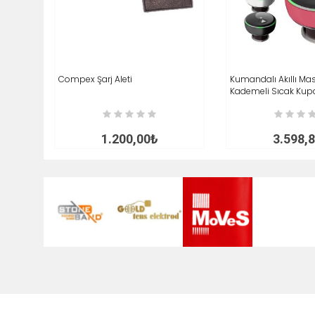
Compex Şarj Aleti
SEPETE EKLE
İNCELE
Kumandalı Akıllı Mas
SEPETE EKLE
Kademeli Sıcak Kup
1.200,00₺
3.598,