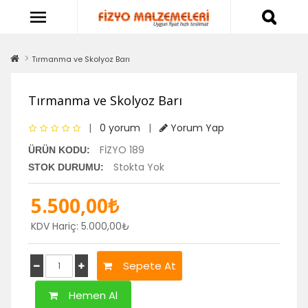
Tırmanma ve Skolyoz Barı
Tırmanma ve Skolyoz Barı
|
0 yorum
|
Yorum Yap
FİZYO 189
ÜRÜN KODU:
Stokta Yok
STOK DURUMU:
5.500,00₺
KDV Hariç: 5.000,00₺
Sepete At
Hemen Al