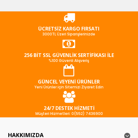
ÜCRETSIZ KARGO FIRSATI
3000TL Üzeri Siparişlerinizde
256 BIT SSL GÜVENLIK SERTIFIKASI İLE
%100 Güvenli Alışveriş
GÜNCEL VEYENI ÜRÜNLER
Yeni Ürünler için Sitemizi Ziyaret Edin
24/7 DESTEK HIZMETI
Müşteri Hizmetleri: 0(552) 7436900
HAKKIMIZDA