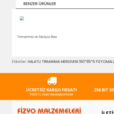
BENZER ÜRÜNLER
SEPETE AT
Tırmanma ve Skolyoz Barı
Etiketler:
HALATLI TIRMANMA MERDİVENİ 190*85*6 FİZYOMAL
ÜCRETSIZ KARGO FIRSATI
256 BIT S
3000TL Üzeri Siparişlerinizde
İLET