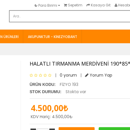
Sepetim
Kasaya Git
Hesab
₺
Para Birimi
N ÜRÜNLERI
AKUPUNKTUR - KINEZYOBANT
HALATLI TIRMANMA MERDİVENİ 190*85
|
0 yorum
|
Yorum Yap
FİZYO 193
ÜRÜN KODU:
Stokta var
STOK DURUMU:
4.500,00₺
KDV Hariç: 4.500,00₺