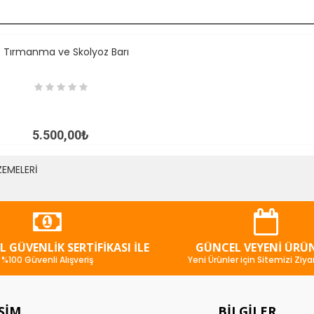
İNCELE
5.500,00₺
ZEMELERİ
SL GÜVENLIK SERTIFIKASI İLE
GÜNCEL VEYENI ÜRÜ
%100 Güvenli Alışveriş
Yeni Ürünler için Sitemizi Ziya
IŞIM
BILGILER