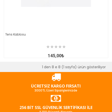
Tens Kablosu
İNCELE
145,00₺
1 den 8 e 8 (1 sayfa) ürün gösteriliyor
ÜCRETSIZ KARGO FIRSATI
3000TL Üzeri Siparişlerinizde
256 BIT SSL GÜVENLIK SERTIFIKASI İLE
%100 Güvenli Alışveriş