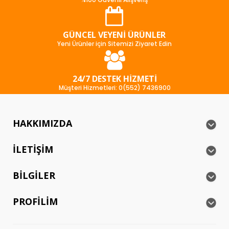
GÜNCEL VEYENI ÜRÜNLER
Yeni Ürünler için Sitemizi Ziyaret Edin
24/7 DESTEK HIZMETI
Müşteri Hizmetleri: 0(552) 7436900
HAKKIMIZDA
İLETIŞIM
BILGILER
PROFILIM