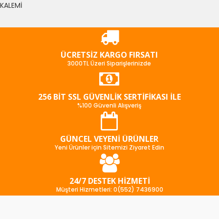
KALEMİ
ÜCRETSIZ KARGO FIRSATI
3000TL Üzeri Siparişlerinizde
256 BIT SSL GÜVENLIK SERTIFIKASI İLE
%100 Güvenli Alışveriş
GÜNCEL VEYENI ÜRÜNLER
Yeni Ürünler için Sitemizi Ziyaret Edin
24/7 DESTEK HIZMETI
Müşteri Hizmetleri: 0(552) 7436900