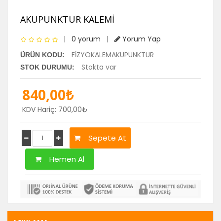
AKUPUNKTUR KALEMİ
|
0 yorum
|
Yorum Yap
FİZYOKALEMAKUPUNKTUR
ÜRÜN KODU:
Stokta var
STOK DURUMU:
840,00₺
KDV Hariç: 700,00₺
Sepete At
Hemen Al