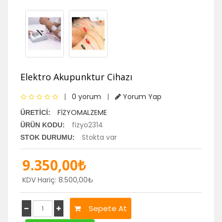
Elektro Akupunktur Cihazı
|
0 yorum
|
Yorum Yap
FİZYOMALZEME
ÜRETICI:
fizyo2314
ÜRÜN KODU:
Stokta var
STOK DURUMU:
9.350,00₺
KDV Hariç: 8.500,00₺
Sepete At