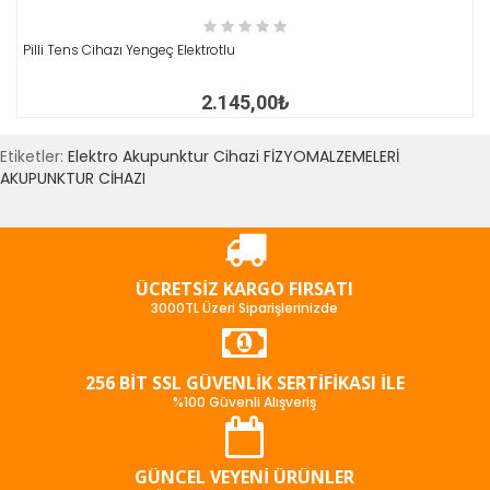
İNCELE
Pilli Tens Cihazı Yengeç Elektrotlu
2.145,00₺
Etiketler:
Elektro Akupunktur Cihazi FİZYOMALZEMELERİ
AKUPUNKTUR CİHAZI
ÜCRETSIZ KARGO FIRSATI
3000TL Üzeri Siparişlerinizde
256 BIT SSL GÜVENLIK SERTIFIKASI İLE
%100 Güvenli Alışveriş
GÜNCEL VEYENI ÜRÜNLER