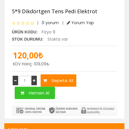
5*9 Dikdörtgen Tens Pedi Elektrot
|
0 yorum
|
Yorum Yap
Fizyo 9
ÜRÜN KODU:
Stokta var
STOK DURUMU:
120,00₺
KDV Hariç: 109,09₺
Sepete At
Hemen Al