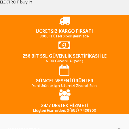
ELEKTROT buy in
ÜCRETSIZ KARGO FIRSATI
3000TL Üzeri Siparişlerinizde
256 BIT SSL GÜVENLIK SERTIFIKASI İLE
%100 Güvenli Alışveriş
GÜNCEL VEYENI ÜRÜNLER
Yeni Ürünler için Sitemizi Ziyaret Edin
24/7 DESTEK HIZMETI
Müşteri Hizmetleri: 0(552) 7436900