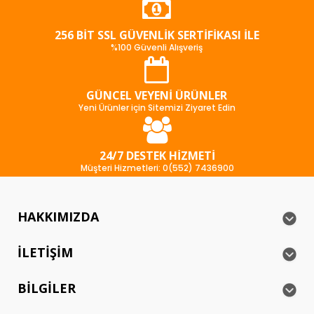
256 BIT SSL GÜVENLIK SERTIFIKASI İLE
%100 Güvenli Alışveriş
GÜNCEL VEYENI ÜRÜNLER
Yeni Ürünler için Sitemizi Ziyaret Edin
24/7 DESTEK HIZMETI
Müşteri Hizmetleri: 0(552) 7436900
HAKKIMIZDA
İLETIŞIM
BILGILER