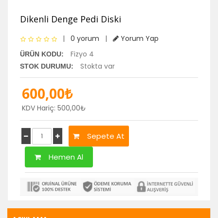
Dikenli Denge Pedi Diski
|
0 yorum
|
Yorum Yap
Fizyo 4
ÜRÜN KODU:
Stokta var
STOK DURUMU:
600,00₺
KDV Hariç: 500,00₺
Sepete At
Hemen Al