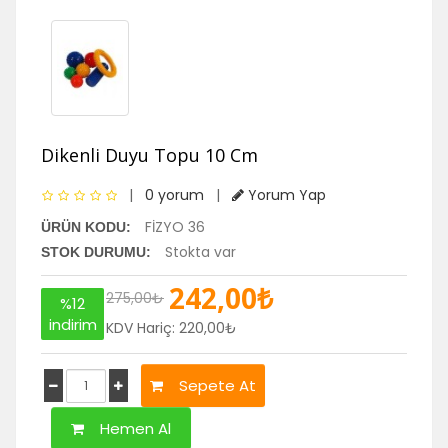
Dikenli Duyu Topu 10 Cm
|
0 yorum
|
Yorum Yap
FİZYO 36
ÜRÜN KODU:
Stokta var
STOK DURUMU:
242,00₺
275,00₺
%12
indirim
KDV Hariç: 220,00₺
Sepete At
Hemen Al