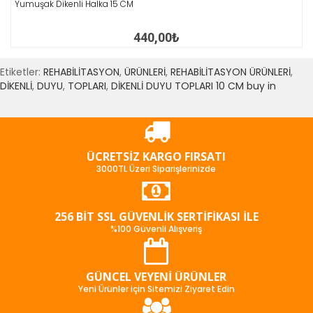
Yumuşak Dikenli Halka 15 CM
440,00₺
Etiketler:
REHABİLİTASYON
,
ÜRÜNLERİ
,
REHABİLİTASYON ÜRÜNLERİ
,
DİKENLİ
,
DUYU
,
TOPLARI
,
DİKENLİ DUYU TOPLARI 10 CM buy in
ÜCRETSIZ KARGO FIRSATI
3000TL Üzeri Siparişlerinizde
256 BIT SSL GÜVENLIK SERTIFIKASI İLE
%100 Güvenli Alışveriş
GÜNCEL VEYENI ÜRÜNLER
Yeni Ürünler için Sitemizi Ziyaret Edin