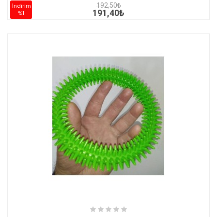
192,50₺
İndirim
191,40₺
%1
İNCELE