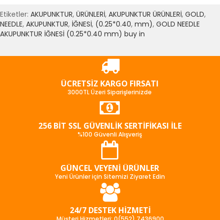
Etiketler:
AKUPUNKTUR
,
ÜRÜNLERİ
,
AKUPUNKTUR ÜRÜNLERİ
,
GOLD
,
NEEDLE
,
AKUPUNKTUR
,
İĞNESİ
,
(0.25*0.40
,
mm)
,
GOLD NEEDLE
AKUPUNKTUR İĞNESİ (0.25*0.40 mm) buy in
ÜCRETSIZ KARGO FIRSATI
3000TL Üzeri Siparişlerinizde
256 BIT SSL GÜVENLIK SERTIFIKASI İLE
%100 Güvenli Alışveriş
GÜNCEL VEYENI ÜRÜNLER
Yeni Ürünler için Sitemizi Ziyaret Edin
24/7 DESTEK HIZMETI
Müşteri Hizmetleri: 0(552) 7436900