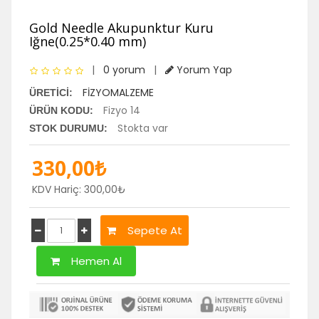
Gold Needle Akupunktur Kuru
Iğne(0.25*0.40 mm)
|
0 yorum
|
Yorum Yap
FİZYOMALZEME
ÜRETICI:
Fizyo 14
ÜRÜN KODU:
Stokta var
STOK DURUMU:
330,00₺
KDV Hariç: 300,00₺
Sepete At
Hemen Al